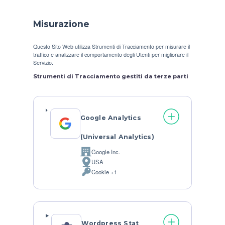
Misurazione
Questo Sito Web utilizza Strumenti di Tracciamento per misurare il
traffico e analizzare il comportamento degli Utenti per migliorare il
Servizio.
Strumenti di Tracciamento gestiti da terze parti
Google Analytics
(Universal Analytics)
Google Inc.
Azienda:
USA
Luogo
Cookie +1
del
Dati
trattamento:
Personali
trattati:
Wordpress Stat