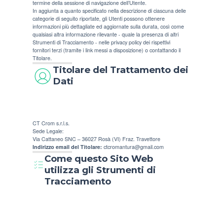
termine della sessione di navigazione dell’Utente.
In aggiunta a quanto specificato nella descrizione di ciascuna delle
categorie di seguito riportate, gli Utenti possono ottenere
informazioni più dettagliate ed aggiornate sulla durata, così come
qualsiasi altra informazione rilevante - quale la presenza di altri
Strumenti di Tracciamento - nelle privacy policy dei rispettivi
fornitori terzi (tramite i link messi a disposizione) o contattando il
Titolare.
Titolare del Trattamento dei
Dati
CT Crom s.r.l.s.
Sede Legale:
Via Cattaneo SNC – 36027 Rosà (VI) Fraz. Travettore
Indirizzo email del Titolare:
ctcromantura@gmail.com
Come questo Sito Web
utilizza gli Strumenti di
Tracciamento