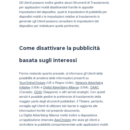
Gli Utenti possono inoltre gestire alcuni Strumenti di Tracciamento
per applicazioni mobili disattivandoli tramite le apposite
impostazioni del dispositivo, quali le impostazioni di pubblicità per
dispositivi mobili o le impostazioni relative al tracciamento in
generale (gli Utenti possono consultare le impostazioni del
dispositivo per individuare quella pertinente).
Come disattivare la pubblicità
basata sugli interessi
Fermo restando quanto precede, si informano gli Utenti della
possibilità di avvalersi delle informazioni presenti su
YourOnlineChoices
(UE e Regno Unito),
Network Advertising
Initiative
(USA) e
Digital Advertising Alliance
(USA),
DAAC
(Canada),
DDAI
(Giappone) o altri servizi analoghi. Con questi
servizi è possibile gestire le preferenze di tracciamento della
maggior parte degli strumenti pubblicitari. Il Titolare, pertanto,
consiglia agli Utenti di utilizzare tali risorse in aggiunta alle
informazioni fornite nel presente documento.
La Digital Advertising Alliance mette inoltre a disposizione
un’applicazione chiamata
AppChoices
che aiuta gli Utenti a
controllare la pubblicità comportamentale sulle applicazioni mobili.