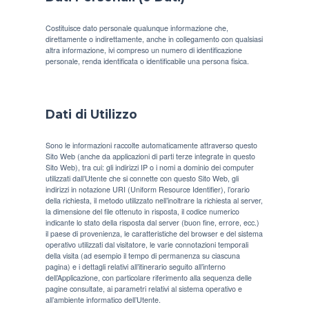
Costituisce dato personale qualunque informazione che,
direttamente o indirettamente, anche in collegamento con qualsiasi
altra informazione, ivi compreso un numero di identificazione
personale, renda identificata o identificabile una persona fisica.
Dati di Utilizzo
Sono le informazioni raccolte automaticamente attraverso questo
Sito Web (anche da applicazioni di parti terze integrate in questo
Sito Web), tra cui: gli indirizzi IP o i nomi a dominio dei computer
utilizzati dall’Utente che si connette con questo Sito Web, gli
indirizzi in notazione URI (Uniform Resource Identifier), l’orario
della richiesta, il metodo utilizzato nell’inoltrare la richiesta al server,
la dimensione del file ottenuto in risposta, il codice numerico
indicante lo stato della risposta dal server (buon fine, errore, ecc.)
il paese di provenienza, le caratteristiche del browser e del sistema
operativo utilizzati dal visitatore, le varie connotazioni temporali
della visita (ad esempio il tempo di permanenza su ciascuna
pagina) e i dettagli relativi all’itinerario seguito all’interno
dell’Applicazione, con particolare riferimento alla sequenza delle
pagine consultate, ai parametri relativi al sistema operativo e
all’ambiente informatico dell’Utente.