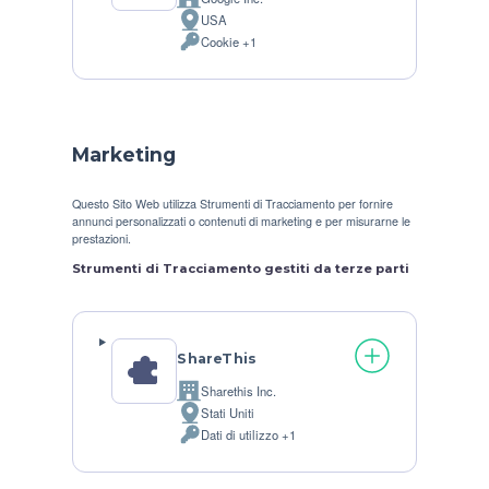
Azienda:
USA
Luogo
Cookie +1
del
Dati
trattamento:
Personali
trattati:
Marketing
Questo Sito Web utilizza Strumenti di Tracciamento per fornire
annunci personalizzati o contenuti di marketing e per misurarne le
prestazioni.
Strumenti di Tracciamento gestiti da terze parti
ShareThis
Sharethis Inc.
Azienda:
Stati Uniti
Luogo
Dati di utilizzo +1
del
Dati
trattamento:
Personali
trattati: