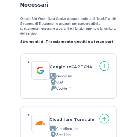
Necessari
Questo Sito Web utilizza Cookie comunemente detti “tecnici” o altri
Strumenti di Tracciamento analoghi per svolgere attività
strettamente necessarie a garantire il funzionamento o la fornitura
del Servizio.
Strumenti di Tracciamento gestiti da terze parti
Google reCAPTCHA
Google Inc.
Azienda:
USA
Luogo
Cookie +1
del
Dati
trattamento:
Personali
trattati:
Cloudflare Turnstile
Cloudflare, Inc.
Azienda:
Stati Uniti
Luogo