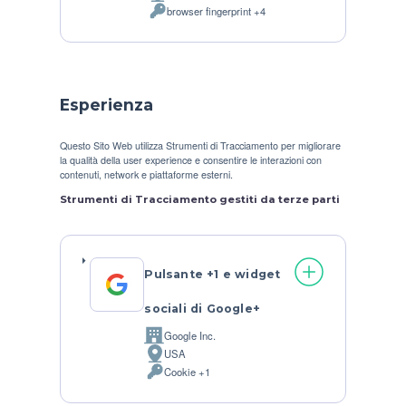
browser fingerprint +4
del
Dati
trattamento:
Personali
trattati:
Esperienza
Questo Sito Web utilizza Strumenti di Tracciamento per migliorare
la qualità della user experience e consentire le interazioni con
contenuti, network e piattaforme esterni.
Strumenti di Tracciamento gestiti da terze parti
Pulsante +1 e widget
sociali di Google+
Google Inc.
Azienda:
USA
Luogo
Cookie +1
del
Dati
trattamento:
Personali