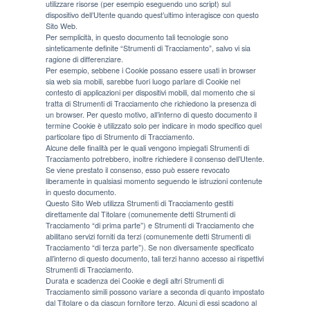
utilizzare risorse (per esempio eseguendo uno script) sul
dispositivo dell’Utente quando quest’ultimo interagisce con questo
Sito Web.
Per semplicità, in questo documento tali tecnologie sono
sinteticamente definite “Strumenti di Tracciamento”, salvo vi sia
ragione di differenziare.
Per esempio, sebbene i Cookie possano essere usati in browser
sia web sia mobili, sarebbe fuori luogo parlare di Cookie nel
contesto di applicazioni per dispositivi mobili, dal momento che si
tratta di Strumenti di Tracciamento che richiedono la presenza di
un browser. Per questo motivo, all’interno di questo documento il
termine Cookie è utilizzato solo per indicare in modo specifico quel
particolare tipo di Strumento di Tracciamento.
Alcune delle finalità per le quali vengono impiegati Strumenti di
Tracciamento potrebbero, inoltre richiedere il consenso dell’Utente.
Se viene prestato il consenso, esso può essere revocato
liberamente in qualsiasi momento seguendo le istruzioni contenute
in questo documento.
Questo Sito Web utilizza Strumenti di Tracciamento gestiti
direttamente dal Titolare (comunemente detti Strumenti di
Tracciamento “di prima parte”) e Strumenti di Tracciamento che
abilitano servizi forniti da terzi (comunemente detti Strumenti di
Tracciamento “di terza parte”). Se non diversamente specificato
all’interno di questo documento, tali terzi hanno accesso ai rispettivi
Strumenti di Tracciamento.
Durata e scadenza dei Cookie e degli altri Strumenti di
Tracciamento simili possono variare a seconda di quanto impostato
dal Titolare o da ciascun fornitore terzo. Alcuni di essi scadono al